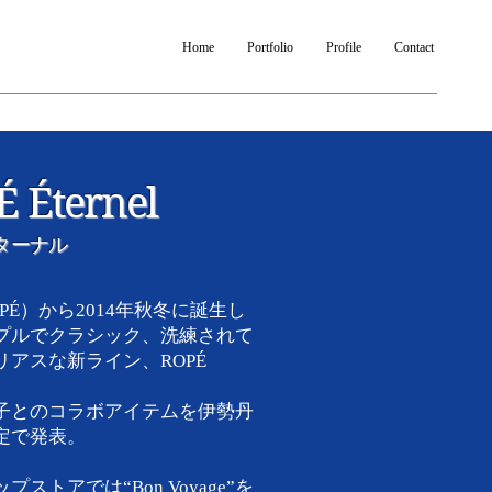
Home
Portfolio
Profile
Contact
 Éternel
ターナル
PÉ）から2014年秋冬に誕生し
プルでクラシック、洗練されて
リアスな新ライン、ROPÉ
子とのコラボアイテムを伊勢丹
定で発表。
プストアでは“Bon Voyage”を