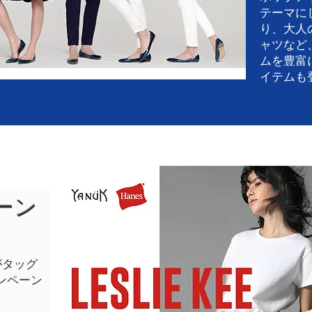
テーマに
り、大人
ャツなど
ムを豊富
イテムも
ーン
がタッグ
ンペーン