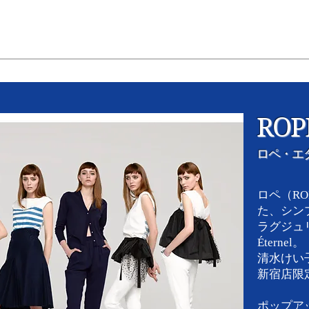
ROPÉ
ロペ・エ
ロペ（RO
た、シン
ラグジュ
Éternel。
清水けい
新宿店限
ポップアッ