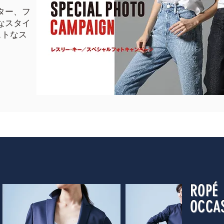
ター、フ
なスタイ
ストなス
。
ROPÉ
OCCAS